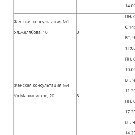
14.0
ПН, 
Женская консультация №1
С 14
Ул.Желябова, 10
3
ВТ, 
11:0
ПН, 
10:0
ВТ, 
Женская консультация №4
11.2
Ул.Машинистов, 20
8
ПН, 
17.2
ВТ, 
14.2