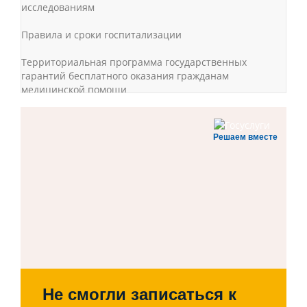
исследованиям
Правила и сроки госпитализации
Территориальная программа государственных
гарантий бесплатного оказания гражданам
медицинской помощи
Основные требования подготовки пациента к сдаче
анализа крови, мочи, кала, мокроты,
Решаем вместе
микробиологическим исследованиям
График работы и часы приема медицинских
работников
Правила записи на первичный прием, консультацию,
обследование
Оказание обезболивающей терапии
Диспансеризация
Не смогли записаться к