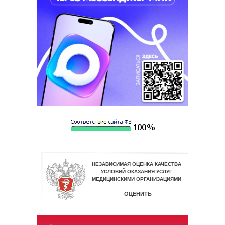
Информация об аборте
Перечень объектов лечебно-оздоровительного
туризма Пермского края
Школы здоровья
Участникам СВО
Информация для специалистов
Медицинские работники
Лекарственное обеспечение
Вышестоящие и контролирующие органы
Нормативные документы
Взаимодействие с волонтёрским сообществом