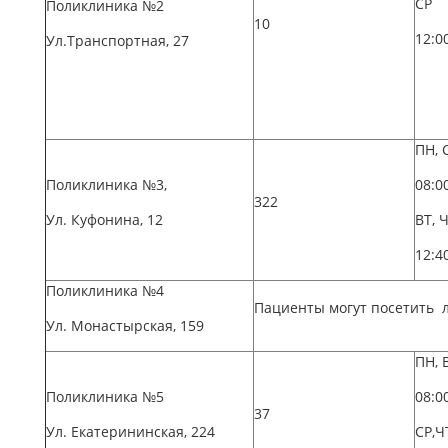
СР
Поликлиника №2
10
12:0
Ул.Транспортная, 27
ПН, 
Поликлиника №3,
08:0
322
Ул. Куфонина, 12
ВТ, 
12:4
Поликлиника №4
Пациенты могут посетить 
Ул. Монастырская, 159
ПН, 
Поликлиника №5
08:0
37
Ул. Екатерининская, 224
СР,Ч