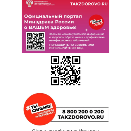
Гостевая книга
Контактная информация
Карта сайта
Фотоальбомы
Противодействие коррупции
Вакансии
Программы поддержки
Целевое обучение
Бесплатная юридическая помощь
Антитеррористическая безопасность
ГО И ЧС
Официальный портал Минздава