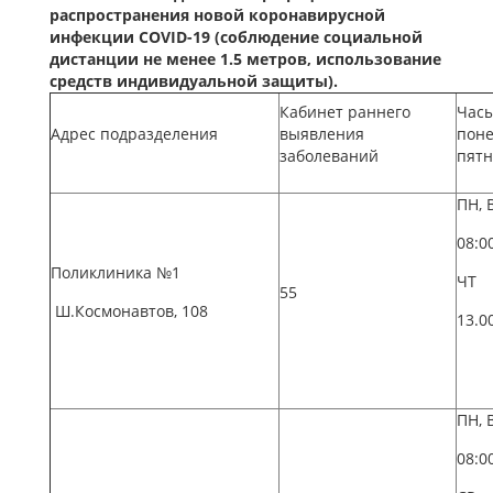
распространения новой коронавирусной
инфекции COVID-19 (соблюдение социальной
дистанции не менее 1.5 метров, использование
средств индивидуальной защиты).
Кабинет раннего
Часы
Адрес подразделения
выявления
поне
заболеваний
пят
ПН, 
08:0
Поликлиника №1
ЧТ
55
Ш.Космонавтов, 108
13.0
ПН, 
08:0